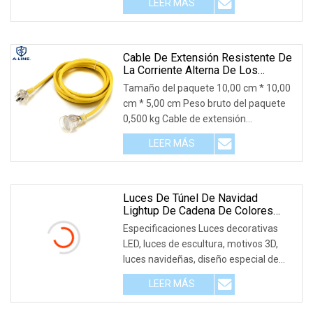
LEER MÁS
del producto Aviso:1. Debido a la
diferencia entre diferentes monitores,
es posible que la imagen no refleje
Cable De Extensión Resistente De
La Corriente Alterna De Los
Pernos De Australia SAA Tres Con
Tamaño del paquete 10,00 cm * 10,00
La Luz Del LED
cm * 5,00 cm Peso bruto del paquete
0,500 kg Cable de extensión
transparente australiano de 15 A
LEER MÁS
aprobado por SAA con luz LED ¿Por
qué elegirnos? 1. Más de 15 años en
esta línea. 2. bueno
Luces De Túnel De Navidad
Lightup De Cadena De Colores
LED Para Decoración
Especificaciones Luces decorativas
LED, luces de escultura, motivos 3D,
luces navideñas, diseño especial de
buena calidad, luces de túnel
LEER MÁS
navideñas con luces LED coloridas
impermeables para decoración