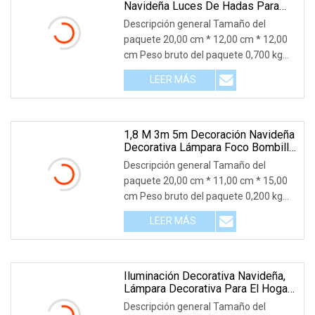
Navideña Luces De Hadas Para
Exteriores Luces De Cadena LED
Descripción general Tamaño del
Luces De Cadena Impermeables
paquete 20,00 cm * 12,00 cm * 12,00
Luces De Festival De Linterna
cm Peso bruto del paquete 0,700 kg
Luces De Estrella De 10 M
Descripción del producto Parámetros
LEER MÁS
del producto Aviso:1. Debido a la
diferencia entre diferentes monitores,
es posible que la imagen no refleje
1,8 M 3m 5m Decoración Navideña
Decorativa Lámpara Foco Bombilla
Ornamento Fiesta Al Aire Libre
Descripción general Tamaño del
Motivo Artesanal Festival LED
paquete 20,00 cm * 11,00 cm * 15,00
Cadena Luz Con Motivo
cm Peso bruto del paquete 0,200 kg
Descripción del producto Fotos
LEER MÁS
detalladas Certificaciones Perfil de la
empresa Nuestras ventajas Servicio
posventa Prometemos:1.
Iluminación Decorativa Navideña,
Lámpara Decorativa Para El Hogar,
Adorno Exterior, Foco Para Fiesta
Descripción general Tamaño del
De Boda, Decoración De Hadas,