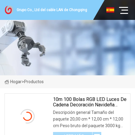
Grupo Co., Ltd del cable LAN de Chongqing
Hogar
>
Productos
10m 100 Bolas RGB LED Luces De
Cadena Decoración Navideña
Fiesta De Boda Luz De Navidad
Descripción general Tamaño del
De Hadas
paquete 20,00 cm * 12,00 cm * 12,00
cm Peso bruto del paquete 3000 kg
Descripción del producto Parámetros