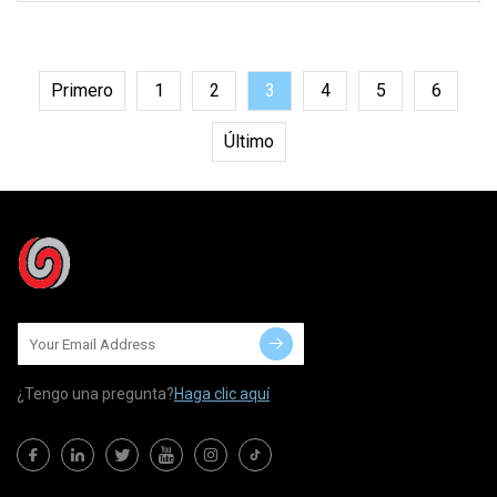
cables coaxiales se utilizan en alta
frecuencia
Primero
1
2
3
4
5
6
Último
¿Tengo una pregunta?
Haga clic aquí