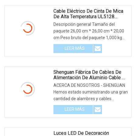
Cable Eléctrico De Cinta De Mica
De Alta Temperatura UL5128
Awm5128 450c
Descripción general Tamaño del
paquete 26,00 cm * 26,00 cm * 20,00
cm Peso bruto del paquete 1,000 kg
UL5128 Awm5128 450c Cable
LEER MÁS
eléctrico de cinta de mica para alta
temperatura Descripción del producto
Descripción Nombre: Resistencia a
altas temperaturas
Shenguan Fábrica De Cables De
Alimentación De Aluminio Cable De
Alimentación De PVC Cable
ACERCA DE NOSOTROS - SHENGUAN
Estañado Cable Eléctrico Cable
Hemos estado suministrando una gran
Plano Cable De Control
cantidad de alambres y cables
Cu/XLPE/PVC Con Aislamiento De
Cobre
eléctricos a muchos proyectos de
LEER MÁS
transmisión y distribución de energía
nacionales y extranjeros. Fundada en
1989, Shenyang Power
Luces LED De Decoración