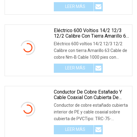
hembra impermeable RG11 RG58 RG6
LEER MÁS
RF BNC Cable de televisión Coaxial 1.
Descripción de producción:
Eléctrico 600 Voltios 14/2 12/3
12/2 Calibre Con Tierra Amarillo 63
Cable De Cobre Nm
Eléctrico 600 voltios 14/2 12/3 12/2
Calibre con tierra Amarillo 63 Cable de
cobre Nm-B Cable 1000 pies con
revestimiento no metálico 1
LEER MÁS
Aplicación: El tipo NM-B (cable con
revestimiento no metálico) tiene una
amplia gama de uso como
Conductor De Cobre Estañado Y
Cable Coaxial Con Cubierta De
PVC
Conductor de cobre estañado cubierta
interior de PE y cable coaxial sobre
cubierta de PVCTipo: TRC-75-
2Especificación, consulte las
LEER MÁS
siguientes tablas.Aplicación: Los