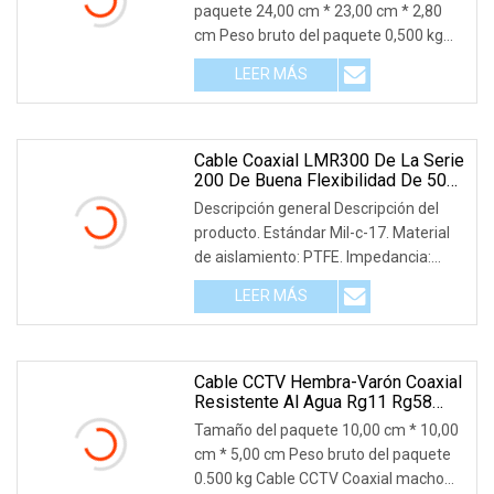
paquete 24,00 cm * 23,00 cm * 2,80
Bombilla LED, Cadena De Luces
cm Peso bruto del paquete 0,500 kg
Descripción del producto Fotos
LEER MÁS
detalladas Certificaciones Perfil de la
empresa Nuestras ventajas Servicio
posventa Prometemos:1. Siempre
Cable Coaxial LMR300 De La Serie
200 De Buena Flexibilidad De 50
Ohmios
Descripción general Descripción del
producto. Estándar Mil-c-17. Material
de aislamiento: PTFE. Impedancia:
50Ω±2 Chaqueta: FEP. Color: Marrón
LEER MÁS
claro El cable RG178 tiene una
clasificación de 200 °C Aplicación
típica: El cable coaxial RG178 es
Cable CCTV Hembra-Varón Coaxial
Resistente Al Agua Rg11 Rg58
RG6 RF Conector BNC Cable
Tamaño del paquete 10,00 cm * 10,00
Coaxial De Televisión
cm * 5,00 cm Peso bruto del paquete
0.500 kg Cable CCTV Coaxial macho