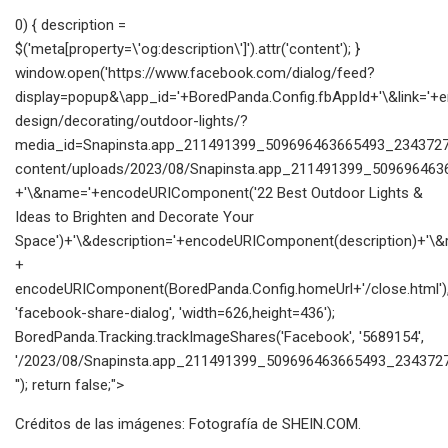
0) { description =
$('meta[property=\'og:description\']').attr('content'); }
window.open('https://www.facebook.com/dialog/feed?
display=popup&\app_id='+BoredPanda.Config.fbAppId+'\&link=
design/decorating/outdoor-lights/?
media_id=Snapinsta.app_211491399_509696463665493_23437274
content/uploads/2023/08/Snapinsta.app_211491399_509696463
+'\&name='+encodeURIComponent('22 Best Outdoor Lights &
Ideas to Brighten and Decorate Your
Space')+'\&description='+encodeURIComponent(description)+'\&re
+
encodeURIComponent(BoredPanda.Config.homeUrl+'/close.html')
'facebook-share-dialog', 'width=626,height=436');
BoredPanda.Tracking.trackImageShares('Facebook', '5689154',
'/2023/08/Snapinsta.app_211491399_509696463665493_2343727
''); return false;">
Créditos de las imágenes: Fotografía de SHEIN.COM.