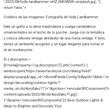
'/2023/08/holly-landkammer-eHZJ9AUW0AI-unsplash.jpg', '');
return false;">
Créditos de las imágenes: Fotografía de Holly Landkammer.
Dale un guiño a tu alma maximalista y cuelga candelabros
ornamentados en el techo de tu porche. Juega con la temática
y coloca sillones vintage alrededor de una mesa vintage. Y listo,
tienes un ambiente acogedor y un lugar elegante para tomar el
té de medianoche.
0) { description =
$('meta[property=\'og:description\']').attr('content'); }
window.open('https://www.facebook.com/dialog/feed?
display=popup&\app_id='+BoredPanda.Config.fbAppId+'\&link=
design/decorating/outdoor-lights/?
media_id=zbt4uru0ako71')+'\&picture='+encodeURIComponent('h
content/uploads/2023/08/zbt4uru0ako71.jpg')
+'\&name='+encodeURIComponent('22 Best Outdoor Lights &
Ideas to Brighten and Decorate Your