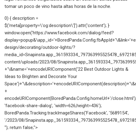
tomar un poco de vino hasta altas horas de la noche.
0) { description =
$('meta[property=\'og:description\']').attr('content'); }
window.open('https://www.facebook.com/dialog/feed?
display=popup&\app_id='+BoredPanda.Config.fbAppId+'\&link=
design/decorating/outdoor-lights/?
media_id=Snapinsta.app_361593334_797363995525478_69721855
content/uploads/2023/08/Snapinsta.app_361593334_797363995
+'\&name='+encodeURIComponent('22 Best Outdoor Lights &
Ideas to Brighten and Decorate Your
Space')+'\&description='+encodeURIComponent(description)+'\&re
+
encodeURIComponent(BoredPanda.Config.homeUrl+'/close.html')
'facebook-share-dialog', 'width=626,height=436');
BoredPanda.Tracking.trackImageShares('Facebook', '5689154',
'/2023/08/Snapinsta.app_361593334_797363995525478_6972185
''); return false;">