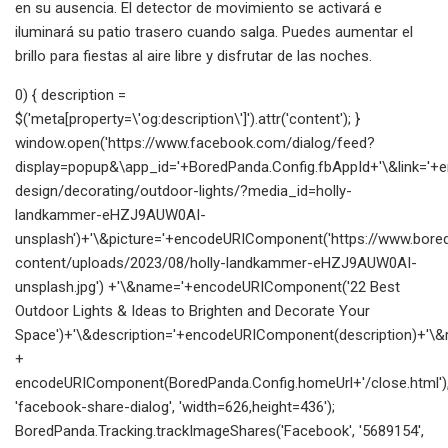
en su ausencia. El detector de movimiento se activará e
iluminará su patio trasero cuando salga. Puedes aumentar el
brillo para fiestas al aire libre y disfrutar de las noches.
0) { description =
$('meta[property=\'og:description\']').attr('content'); }
window.open('https://www.facebook.com/dialog/feed?
display=popup&\app_id='+BoredPanda.Config.fbAppId+'\&link=
design/decorating/outdoor-lights/?media_id=holly-
landkammer-eHZJ9AUW0AI-
unsplash')+'\&picture='+encodeURIComponent('https://www.bor
content/uploads/2023/08/holly-landkammer-eHZJ9AUW0AI-
unsplash.jpg') +'\&name='+encodeURIComponent('22 Best
Outdoor Lights & Ideas to Brighten and Decorate Your
Space')+'\&description='+encodeURIComponent(description)+'\&re
+
encodeURIComponent(BoredPanda.Config.homeUrl+'/close.html')
'facebook-share-dialog', 'width=626,height=436');
BoredPanda.Tracking.trackImageShares('Facebook', '5689154',