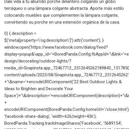
Dale vida a tu aburrido porche delantero colgando un globo
terráqueo o una lámpara colgante abstracta. Aporte más estilo
colocando muebles que complementen la lámpara colgante,
convirtiendo su porche en una extensión orgánica de la casa.
0) { description =
$('meta[property=\'og:description\']').attr('content'); }
window.open('https://www.facebook.com/dialog/feed?
display=popup&\app_id='+BoredPanda.Config.fbAppId+'\&link=
design/decorating/outdoor-lights/?
media_id=Snapinsta.app_72467712_2512645262189843_15178504
content/uploads/2023/08/Snapinsta.app_72467712_2512645262
+'\&name='+encodeURIComponent('22 Best Outdoor Lights &
Ideas to Brighten and Decorate Your
Space')+'\&description='+encodeURIComponent(description)+'\&re
+
encodeURIComponent(BoredPanda.Config.homeUrl+'/close.html')
'facebook-share-dialog', 'width=626,height=436');
BoredPanda.Tracking.trackImageShares('Facebook', '5689154',