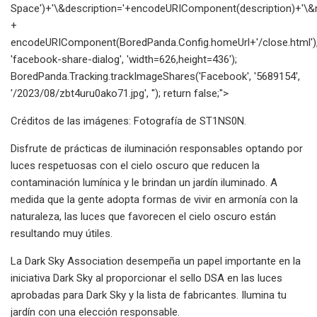
Space')+'\&description='+encodeURIComponent(description)+'\&re
+
encodeURIComponent(BoredPanda.Config.homeUrl+'/close.html')
'facebook-share-dialog', 'width=626,height=436');
BoredPanda.Tracking.trackImageShares('Facebook', '5689154',
'/2023/08/zbt4uru0ako71.jpg', ''); return false;">
Créditos de las imágenes: Fotografía de ST1NS0N.
Disfrute de prácticas de iluminación responsables optando por
luces respetuosas con el cielo oscuro que reducen la
contaminación lumínica y le brindan un jardín iluminado. A
medida que la gente adopta formas de vivir en armonía con la
naturaleza, las luces que favorecen el cielo oscuro están
resultando muy útiles.
La Dark Sky Association desempeña un papel importante en la
iniciativa Dark Sky al proporcionar el sello DSA en las luces
aprobadas para Dark Sky y la lista de fabricantes. Ilumina tu
jardín con una elección responsable.