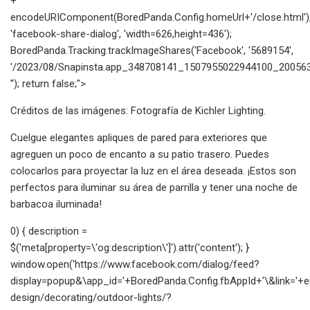
+
encodeURIComponent(BoredPanda.Config.homeUrl+'/close.html')
'facebook-share-dialog', 'width=626,height=436');
BoredPanda.Tracking.trackImageShares('Facebook', '5689154',
'/2023/08/Snapinsta.app_348708141_1507955022944100_200563
''); return false;">
Créditos de las imágenes: Fotografía de Kichler Lighting.
Cuelgue elegantes apliques de pared para exteriores que
agreguen un poco de encanto a su patio trasero. Puedes
colocarlos para proyectar la luz en el área deseada. ¡Estos son
perfectos para iluminar su área de parrilla y tener una noche de
barbacoa iluminada!
0) { description =
$('meta[property=\'og:description\']').attr('content'); }
window.open('https://www.facebook.com/dialog/feed?
display=popup&\app_id='+BoredPanda.Config.fbAppId+'\&link=
design/decorating/outdoor-lights/?