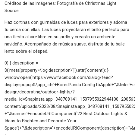
Créditos de las imágenes: Fotografía de Christmas Light
Source.
Haz cortinas con guirnaldas de luces para exteriores y adorna
tu cerca con ellas. Las luces proyectarán el brillo perfecto para
una fiesta al aire libre en su jardín y crearán un ambiente
navideño. Acompañado de música suave, disfruta de tu baile
lento sobre el césped.
0) { description =
$('meta[property=\'og:description\']').attr('content'); }
window.open('https://www.facebook.com/dialog/feed?
display=popup&\app_id='+BoredPanda.Config.fbAppId+'\&link=
design/decorating/outdoor-lights/?
media_id=Snapinsta.app_348708141_1507955022944100_2005636
content/uploads/2023/08/Snapinsta.app_348708141_150795502
+'\&name='+encodeURIComponent('22 Best Outdoor Lights &
Ideas to Brighten and Decorate Your
Space')+'\&description='+encodeURIComponent(description)+'\&re