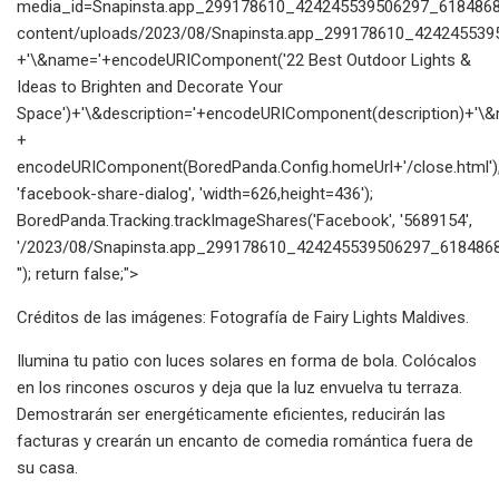
media_id=Snapinsta.app_299178610_424245539506297_61848682
content/uploads/2023/08/Snapinsta.app_299178610_424245539
+'\&name='+encodeURIComponent('22 Best Outdoor Lights &
Ideas to Brighten and Decorate Your
Space')+'\&description='+encodeURIComponent(description)+'\&re
+
encodeURIComponent(BoredPanda.Config.homeUrl+'/close.html')
'facebook-share-dialog', 'width=626,height=436');
BoredPanda.Tracking.trackImageShares('Facebook', '5689154',
'/2023/08/Snapinsta.app_299178610_424245539506297_6184868
''); return false;">
Créditos de las imágenes: Fotografía de Fairy Lights Maldives.
Ilumina tu patio con luces solares en forma de bola. Colócalos
en los rincones oscuros y deja que la luz envuelva tu terraza.
Demostrarán ser energéticamente eficientes, reducirán las
facturas y crearán un encanto de comedia romántica fuera de
su casa.