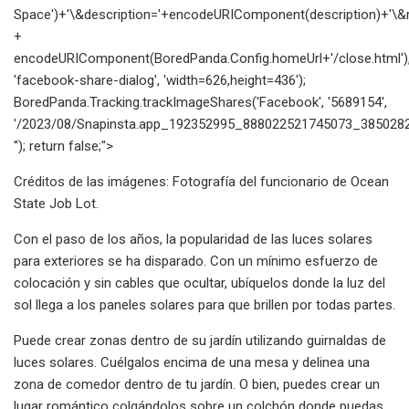
Space')+'\&description='+encodeURIComponent(description)+'\&re
+
encodeURIComponent(BoredPanda.Config.homeUrl+'/close.html')
'facebook-share-dialog', 'width=626,height=436');
BoredPanda.Tracking.trackImageShares('Facebook', '5689154',
'/2023/08/Snapinsta.app_192352995_888022521745073_3850282
''); return false;">
Créditos de las imágenes: Fotografía del funcionario de Ocean
State Job Lot.
Con el paso de los años, la popularidad de las luces solares
para exteriores se ha disparado. Con un mínimo esfuerzo de
colocación y sin cables que ocultar, ubíquelos donde la luz del
sol llega a los paneles solares para que brillen por todas partes.
Puede crear zonas dentro de su jardín utilizando guirnaldas de
luces solares. Cuélgalos encima de una mesa y delinea una
zona de comedor dentro de tu jardín. O bien, puedes crear un
lugar romántico colgándolos sobre un colchón donde puedas