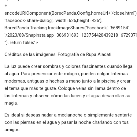
+
encodeURIComponent(BoredPanda.Config.homeUrl+'/close.html')
'facebook-share-dialog', 'width=626,height=436');
BoredPanda.Tracking.trackImageShares('Facebook', '5689154',
'/2023/08/Snapinsta.app_306931693_123754420439218_6729371
''); return false;">
Créditos de las imágenes: Fotografía de Rupa Alacati.
La luz puede crear sombras y colores fascinantes cuando llega
al agua. Para presenciar este milagro, puedes colgar linternas
modernas, antiguas o hechas a mano junto a la piscina y crear
el tema que más te guste. Coloque velas sin llama dentro de
las linternas y observe cómo las luces y el agua desarrollan su
magia.
Es ideal si deseas nadar a medianoche o simplemente sentarte
con las piernas en el agua y pasar la noche charlando con tus
amigos.