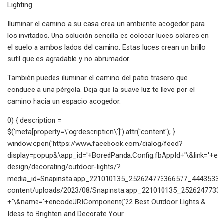
Lighting.
Iluminar el camino a su casa crea un ambiente acogedor para
los invitados. Una solución sencilla es colocar luces solares en
el suelo a ambos lados del camino. Estas luces crean un brillo
sutil que es agradable y no abrumador.
También puedes iluminar el camino del patio trasero que
conduce a una pérgola. Deja que la suave luz te lleve por el
camino hacia un espacio acogedor.
0) { description =
$('meta[property=\'og:description\']').attr('content'); }
window.open('https://www.facebook.com/dialog/feed?
display=popup&\app_id='+BoredPanda.Config.fbAppId+'\&link=
design/decorating/outdoor-lights/?
media_id=Snapinsta.app_221010135_252624773366577_44435335
content/uploads/2023/08/Snapinsta.app_221010135_252624773
+'\&name='+encodeURIComponent('22 Best Outdoor Lights &
Ideas to Brighten and Decorate Your