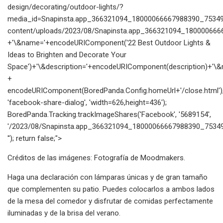
design/decorating/outdoor-lights/?
media_id=Snapinsta.app_366321094_18000066667988390_753494
content/uploads/2023/08/Snapinsta.app_366321094_180000666
+'\&name='+encodeURIComponent('22 Best Outdoor Lights &
Ideas to Brighten and Decorate Your
Space')+'\&description='+encodeURIComponent(description)+'\&re
+
encodeURIComponent(BoredPanda.Config.homeUrl+'/close.html')
'facebook-share-dialog', 'width=626,height=436');
BoredPanda.Tracking.trackImageShares('Facebook', '5689154',
'/2023/08/Snapinsta.app_366321094_18000066667988390_75349
''); return false;">
Créditos de las imágenes: Fotografía de Moodmakers.
Haga una declaración con lámparas únicas y de gran tamaño
que complementen su patio. Puedes colocarlos a ambos lados
de la mesa del comedor y disfrutar de comidas perfectamente
iluminadas y de la brisa del verano.