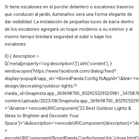
Si tiene escalones en el porche delantero o escalones traseros
que conducen al jardín, iluminarlos será una forma elegante de
dar visibilidad. La instalación de pequeñas luces de barra dentro
de los escalones agregará un toque moderno a su exterior y al
mismo tiempo brindará seguridad al subir o bajar los
escalones.
0) { description =
$('meta[property=\'og:description\']').attr('content'); }
window.open('https://www.facebook.com/dialog/feed?
display=popup&\app_id='+BoredPanda.Config.fbAppId+'\&link=
design/decorating/outdoor-lights/?
media_id=Snapinsta.app_369698700_852925329525981_34708780
content/uploads/2023/08/Snapinsta.app_369698700_852925329
+'\&name='+encodeURIComponent('22 Best Outdoor Lights &
Ideas to Brighten and Decorate Your
Space')+'\&description='+encodeURIComponent(description)+'\&re
+
encodeURIComponent(BoredPanda.Config.homeUrl+'/close.html')