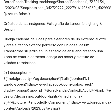
BoredPanda.Tracking.trackImageShares('Facebook', '5689154',
'/2023/08/Snapinsta.app_342720222_222791610364360_4029939
''); return false;">
Créditos de las imágenes: Fotografía de Larcom's Lighting &
Design.
Cuelga cadenas de luces para exteriores de un extremo al otro
y crea el techo exterior perfecto con un dosel de luz.
Transforme su jardín en un espacio de ensueño creando una
zona de estar o comedor debajo del dosel y disfrute de
veladas románticas.
0) { description =
$('meta[property=\'og:description\']').attr('content'); }
window.open('https://www.facebook.com/dialog/feed?
display=popup&\app_id='+BoredPanda.Config.fbAppId+'\&link=
design/decorating/outdoor-lights/?media_id=a-
8')+'\&picture='+encodeURIComponent('https://www.boredpanda
content/uploads/2023/08/a-8.jpg')