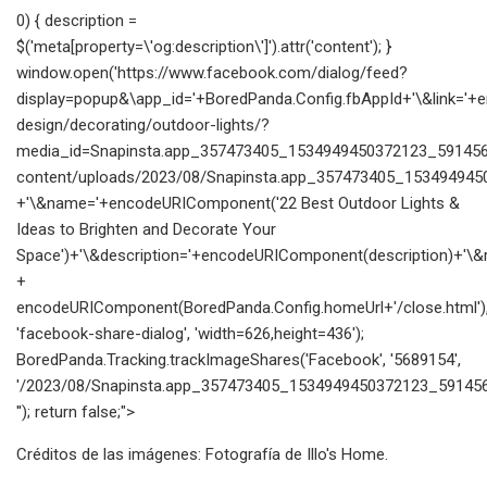
0) { description =
$('meta[property=\'og:description\']').attr('content'); }
window.open('https://www.facebook.com/dialog/feed?
display=popup&\app_id='+BoredPanda.Config.fbAppId+'\&link=
design/decorating/outdoor-lights/?
media_id=Snapinsta.app_357473405_1534949450372123_5914567
content/uploads/2023/08/Snapinsta.app_357473405_153494945
+'\&name='+encodeURIComponent('22 Best Outdoor Lights &
Ideas to Brighten and Decorate Your
Space')+'\&description='+encodeURIComponent(description)+'\&re
+
encodeURIComponent(BoredPanda.Config.homeUrl+'/close.html')
'facebook-share-dialog', 'width=626,height=436');
BoredPanda.Tracking.trackImageShares('Facebook', '5689154',
'/2023/08/Snapinsta.app_357473405_1534949450372123_591456
''); return false;">
Créditos de las imágenes: Fotografía de Illo's Home.