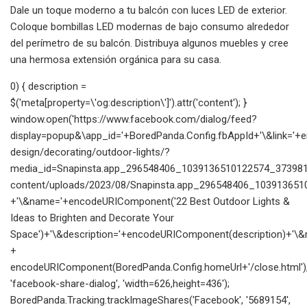
Dale un toque moderno a tu balcón con luces LED de exterior.
Coloque bombillas LED modernas de bajo consumo alrededor
del perímetro de su balcón. Distribuya algunos muebles y cree
una hermosa extensión orgánica para su casa.
0) { description =
$('meta[property=\'og:description\']').attr('content'); }
window.open('https://www.facebook.com/dialog/feed?
display=popup&\app_id='+BoredPanda.Config.fbAppId+'\&link=
design/decorating/outdoor-lights/?
media_id=Snapinsta.app_296548406_1039136510122574_3739815
content/uploads/2023/08/Snapinsta.app_296548406_103913651
+'\&name='+encodeURIComponent('22 Best Outdoor Lights &
Ideas to Brighten and Decorate Your
Space')+'\&description='+encodeURIComponent(description)+'\&re
+
encodeURIComponent(BoredPanda.Config.homeUrl+'/close.html')
'facebook-share-dialog', 'width=626,height=436');
BoredPanda.Tracking.trackImageShares('Facebook', '5689154',