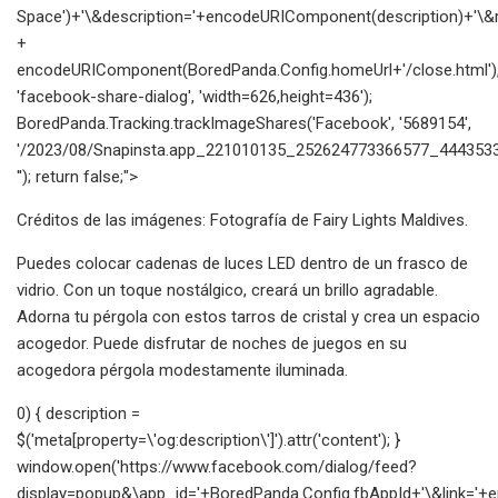
Space')+'\&description='+encodeURIComponent(description)+'\&re
+
encodeURIComponent(BoredPanda.Config.homeUrl+'/close.html')
'facebook-share-dialog', 'width=626,height=436');
BoredPanda.Tracking.trackImageShares('Facebook', '5689154',
'/2023/08/Snapinsta.app_221010135_252624773366577_4443533
''); return false;">
Créditos de las imágenes: Fotografía de Fairy Lights Maldives.
Puedes colocar cadenas de luces LED dentro de un frasco de
vidrio. Con un toque nostálgico, creará un brillo agradable.
Adorna tu pérgola con estos tarros de cristal y crea un espacio
acogedor. Puede disfrutar de noches de juegos en su
acogedora pérgola modestamente iluminada.
0) { description =
$('meta[property=\'og:description\']').attr('content'); }
window.open('https://www.facebook.com/dialog/feed?
display=popup&\app_id='+BoredPanda.Config.fbAppId+'\&link=