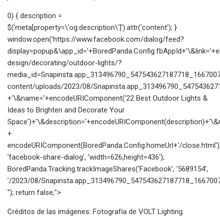
0) { description =
$('meta[property=\'og:description\']').attr('content'); }
window.open('https://www.facebook.com/dialog/feed?
display=popup&\app_id='+BoredPanda.Config.fbAppId+'\&link=
design/decorating/outdoor-lights/?
media_id=Snapinsta.app_313496790_547543627187718_16670073
content/uploads/2023/08/Snapinsta.app_313496790_547543627
+'\&name='+encodeURIComponent('22 Best Outdoor Lights &
Ideas to Brighten and Decorate Your
Space')+'\&description='+encodeURIComponent(description)+'\&re
+
encodeURIComponent(BoredPanda.Config.homeUrl+'/close.html')
'facebook-share-dialog', 'width=626,height=436');
BoredPanda.Tracking.trackImageShares('Facebook', '5689154',
'/2023/08/Snapinsta.app_313496790_547543627187718_1667007
''); return false;">
Créditos de las imágenes: Fotografía de VOLT Lighting.