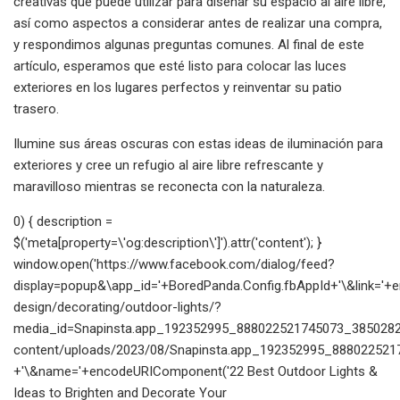
creativas que puede utilizar para diseñar su espacio al aire libre,
así como aspectos a considerar antes de realizar una compra,
y respondimos algunas preguntas comunes. Al final de este
artículo, esperamos que esté listo para colocar las luces
exteriores en los lugares perfectos y reinventar su patio
trasero.
Ilumine sus áreas oscuras con estas ideas de iluminación para
exteriores y cree un refugio al aire libre refrescante y
maravilloso mientras se reconecta con la naturaleza.
0) { description =
$('meta[property=\'og:description\']').attr('content'); }
window.open('https://www.facebook.com/dialog/feed?
display=popup&\app_id='+BoredPanda.Config.fbAppId+'\&link=
design/decorating/outdoor-lights/?
media_id=Snapinsta.app_192352995_888022521745073_38502822
content/uploads/2023/08/Snapinsta.app_192352995_888022521
+'\&name='+encodeURIComponent('22 Best Outdoor Lights &
Ideas to Brighten and Decorate Your