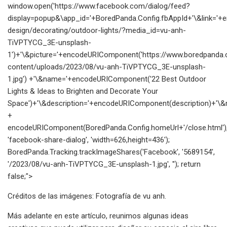
window.open('https://www.facebook.com/dialog/feed?
display=popup&\app_id='+BoredPanda.Config.fbAppId+'\&link=
design/decorating/outdoor-lights/?media_id=vu-anh-
TiVPTYCG_3E-unsplash-
1')+'\&picture='+encodeURIComponent('https://www.boredpanda
content/uploads/2023/08/vu-anh-TiVPTYCG_3E-unsplash-
1.jpg') +'\&name='+encodeURIComponent('22 Best Outdoor
Lights & Ideas to Brighten and Decorate Your
Space')+'\&description='+encodeURIComponent(description)+'\&re
+
encodeURIComponent(BoredPanda.Config.homeUrl+'/close.html')
'facebook-share-dialog', 'width=626,height=436');
BoredPanda.Tracking.trackImageShares('Facebook', '5689154',
'/2023/08/vu-anh-TiVPTYCG_3E-unsplash-1.jpg', ''); return
false;">
Créditos de las imágenes: Fotografía de vu anh.
Más adelante en este artículo, reunimos algunas ideas