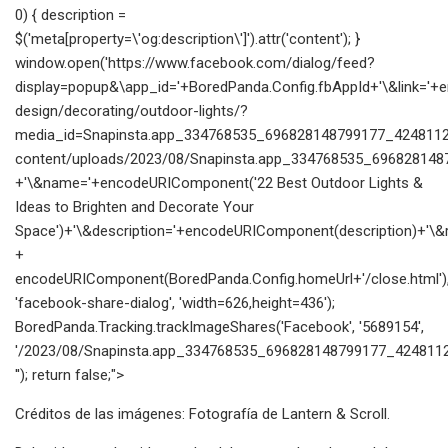
0) { description =
$('meta[property=\'og:description\']').attr('content'); }
window.open('https://www.facebook.com/dialog/feed?
display=popup&\app_id='+BoredPanda.Config.fbAppId+'\&link=
design/decorating/outdoor-lights/?
media_id=Snapinsta.app_334768535_696828148799177_42481123
content/uploads/2023/08/Snapinsta.app_334768535_696828148
+'\&name='+encodeURIComponent('22 Best Outdoor Lights &
Ideas to Brighten and Decorate Your
Space')+'\&description='+encodeURIComponent(description)+'\&re
+
encodeURIComponent(BoredPanda.Config.homeUrl+'/close.html')
'facebook-share-dialog', 'width=626,height=436');
BoredPanda.Tracking.trackImageShares('Facebook', '5689154',
'/2023/08/Snapinsta.app_334768535_696828148799177_4248112
''); return false;">
Créditos de las imágenes: Fotografía de Lantern & Scroll.