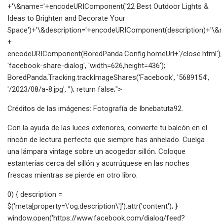
+'\&name='+encodeURIComponent('22 Best Outdoor Lights &
Ideas to Brighten and Decorate Your
Space')+'\&description='+encodeURIComponent(description)+'\&re
+
encodeURIComponent(BoredPanda.Config.homeUrl+'/close.html')
'facebook-share-dialog', 'width=626,height=436');
BoredPanda.Tracking.trackImageShares('Facebook', '5689154',
'/2023/08/a-8.jpg', ''); return false;">
Créditos de las imágenes: Fotografía de Ibnebatuta92.
Con la ayuda de las luces exteriores, convierte tu balcón en el
rincón de lectura perfecto que siempre has anhelado. Cuelga
una lámpara vintage sobre un acogedor sillón. Coloque
estanterías cerca del sillón y acurrúquese en las noches
frescas mientras se pierde en otro libro.
0) { description =
$('meta[property=\'og:description\']').attr('content'); }
window.open('https://www.facebook.com/dialog/feed?