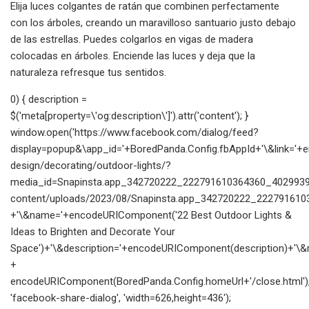
Elija luces colgantes de ratán que combinen perfectamente
con los árboles, creando un maravilloso santuario justo debajo
de las estrellas. Puedes colgarlos en vigas de madera
colocadas en árboles. Enciende las luces y deja que la
naturaleza refresque tus sentidos.
0) { description =
$('meta[property=\'og:description\']').attr('content'); }
window.open('https://www.facebook.com/dialog/feed?
display=popup&\app_id='+BoredPanda.Config.fbAppId+'\&link=
design/decorating/outdoor-lights/?
media_id=Snapinsta.app_342720222_222791610364360_40299393
content/uploads/2023/08/Snapinsta.app_342720222_222791610
+'\&name='+encodeURIComponent('22 Best Outdoor Lights &
Ideas to Brighten and Decorate Your
Space')+'\&description='+encodeURIComponent(description)+'\&re
+
encodeURIComponent(BoredPanda.Config.homeUrl+'/close.html')
'facebook-share-dialog', 'width=626,height=436');