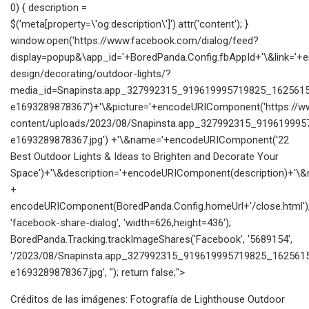
0) { description =
$('meta[property=\'og:description\']').attr('content'); }
window.open('https://www.facebook.com/dialog/feed?
display=popup&\app_id='+BoredPanda.Config.fbAppId+'\&link=
design/decorating/outdoor-lights/?
media_id=Snapinsta.app_327992315_919619995719825_162561
e1693289878367')+'\&picture='+encodeURIComponent('https://
content/uploads/2023/08/Snapinsta.app_327992315_91961999
e1693289878367.jpg') +'\&name='+encodeURIComponent('22
Best Outdoor Lights & Ideas to Brighten and Decorate Your
Space')+'\&description='+encodeURIComponent(description)+'\&re
+
encodeURIComponent(BoredPanda.Config.homeUrl+'/close.html')
'facebook-share-dialog', 'width=626,height=436');
BoredPanda.Tracking.trackImageShares('Facebook', '5689154',
'/2023/08/Snapinsta.app_327992315_919619995719825_16256
e1693289878367.jpg', ''); return false;">
Créditos de las imágenes: Fotografía de Lighthouse Outdoor