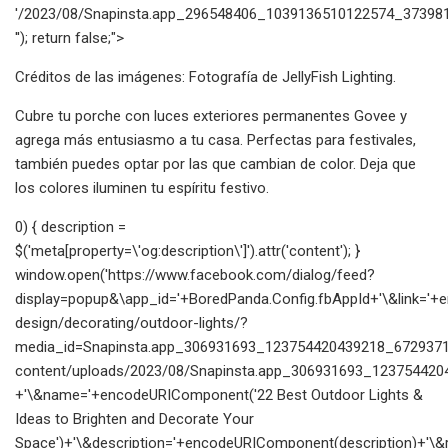
'/2023/08/Snapinsta.app_296548406_1039136510122574_373981
''); return false;">
Créditos de las imágenes: Fotografía de JellyFish Lighting.
Cubre tu porche con luces exteriores permanentes Govee y
agrega más entusiasmo a tu casa. Perfectas para festivales,
también puedes optar por las que cambian de color. Deja que
los colores iluminen tu espíritu festivo.
0) { description =
$('meta[property=\'og:description\']').attr('content'); }
window.open('https://www.facebook.com/dialog/feed?
display=popup&\app_id='+BoredPanda.Config.fbAppId+'\&link=
design/decorating/outdoor-lights/?
media_id=Snapinsta.app_306931693_123754420439218_67293715
content/uploads/2023/08/Snapinsta.app_306931693_123754420
+'\&name='+encodeURIComponent('22 Best Outdoor Lights &
Ideas to Brighten and Decorate Your
Space')+'\&description='+encodeURIComponent(description)+'\&re