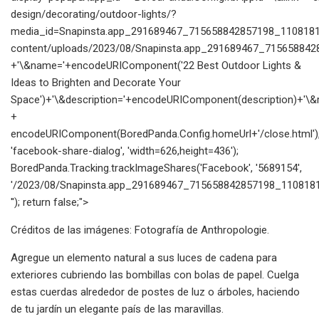
design/decorating/outdoor-lights/?
media_id=Snapinsta.app_291689467_715658842857198_11081812
content/uploads/2023/08/Snapinsta.app_291689467_715658842
+'\&name='+encodeURIComponent('22 Best Outdoor Lights &
Ideas to Brighten and Decorate Your
Space')+'\&description='+encodeURIComponent(description)+'\&re
+
encodeURIComponent(BoredPanda.Config.homeUrl+'/close.html')
'facebook-share-dialog', 'width=626,height=436');
BoredPanda.Tracking.trackImageShares('Facebook', '5689154',
'/2023/08/Snapinsta.app_291689467_715658842857198_1108181
''); return false;">
Créditos de las imágenes: Fotografía de Anthropologie.
Agregue un elemento natural a sus luces de cadena para
exteriores cubriendo las bombillas con bolas de papel. Cuelga
estas cuerdas alrededor de postes de luz o árboles, haciendo
de tu jardín un elegante país de las maravillas.