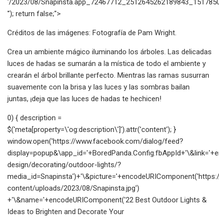
'/2023/08/Snapinsta.app_72467712_2512645262189843_1517850
''); return false;">
Créditos de las imágenes: Fotografía de Pam Wright.
Crea un ambiente mágico iluminando los árboles. Las delicadas
luces de hadas se sumarán a la mística de todo el ambiente y
crearán el árbol brillante perfecto. Mientras las ramas susurran
suavemente con la brisa y las luces y las sombras bailan
juntas, ¡deja que las luces de hadas te hechicen!
0) { description =
$('meta[property=\'og:description\']').attr('content'); }
window.open('https://www.facebook.com/dialog/feed?
display=popup&\app_id='+BoredPanda.Config.fbAppId+'\&link=
design/decorating/outdoor-lights/?
media_id=Snapinsta')+'\&picture='+encodeURIComponent('https
content/uploads/2023/08/Snapinsta.jpg')
+'\&name='+encodeURIComponent('22 Best Outdoor Lights &
Ideas to Brighten and Decorate Your