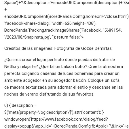
Space')+'\&description='+encodeURIComponent(description)+'\&re
+
encodeURIComponent(BoredPanda.Config.homeUrl+'/close.html')
'facebook-share-dialog', 'width=626,height=436');
BoredPanda.Tracking.trackImageShares('Facebook', '5689154',
'/2023/08/Snapinsta.jpg', ''); return false;">
Créditos de las imágenes: Fotografía de Gözde Demirtas.
¿Quieres crear el lugar perfecto donde puedas disfrutar de
Netflix y relajarte? ¿Qué tal un balcón boho? Cree la atmósfera
perfecta colgando cadenas de luces bohemias para crear un
ambiente acogedor en su acogedor balcón. Coloque un sofá
de madera texturizada para adornar el estilo y descanse en las
noches de verano disfrutando de sus favoritos.
0) { description =
$('meta[property=\'og:description\']').attr('content'); }
window.open('https://www.facebook.com/dialog/feed?
display=popup&\app_id='+BoredPanda.Config.fbAppId+'\&link=