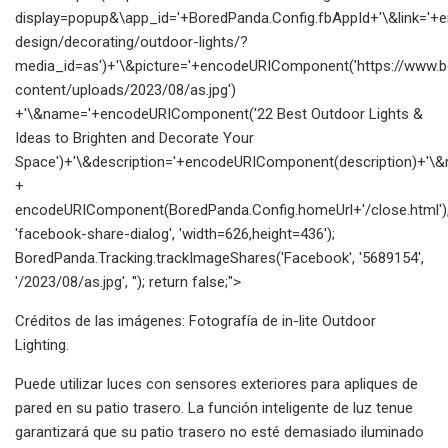
display=popup&\app_id='+BoredPanda.Config.fbAppId+'\&link=
design/decorating/outdoor-lights/?
media_id=as')+'\&picture='+encodeURIComponent('https://www.
content/uploads/2023/08/as.jpg')
+'\&name='+encodeURIComponent('22 Best Outdoor Lights &
Ideas to Brighten and Decorate Your
Space')+'\&description='+encodeURIComponent(description)+'\&re
+
encodeURIComponent(BoredPanda.Config.homeUrl+'/close.html')
'facebook-share-dialog', 'width=626,height=436');
BoredPanda.Tracking.trackImageShares('Facebook', '5689154',
'/2023/08/as.jpg', ''); return false;">
Créditos de las imágenes: Fotografía de in-lite Outdoor
Lighting.
Puede utilizar luces con sensores exteriores para apliques de
pared en su patio trasero. La función inteligente de luz tenue
garantizará que su patio trasero no esté demasiado iluminado