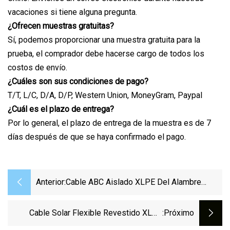
vacaciones si tiene alguna pregunta.
¿Ofrecen muestras gratuitas?
Sí, podemos proporcionar una muestra gratuita para la
prueba, el comprador debe hacerse cargo de todos los
costos de envío.
¿Cuáles son sus condiciones de pago?
T/T, L/C, D/A, D/P, Western Union, MoneyGram, Paypal
¿Cuál es el plazo de entrega?
Por lo general, el plazo de entrega de la muestra es de 7
días después de que se haya confirmado el pago.
Anterior:
Cable ABC Aislado XLPE Del Alambre
Eléctrico De La Aleación De Aluminio Del
Estándar 1*16 Del GB
Cable Solar Flexible Revestido XLPE
:próximo
Cable Fotovoltaico Para Aprobación UL Y