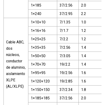
1×185
37/2.56
2.0
1×240
37/2.95
2.2
1×10+10
7/1.35
1.0
1×16+16
7/1.7
1.2
1×25+25
7/2.2
1.2
Cable ABC,
1×35+35
7/2.56
1.4
dos
núcleos,
1×50+50
7/3.05
1.4
conductor
1×70+70
19/2.2
1.4
de aluminio,
1×95+95
19/2.56
1.6
aislamiento
XLPE
1×120+120
19/2.85
1.6
(AL/XLPE)
1×150+150
37/2.34
1.8
1×185+185
37/2.56
2.0