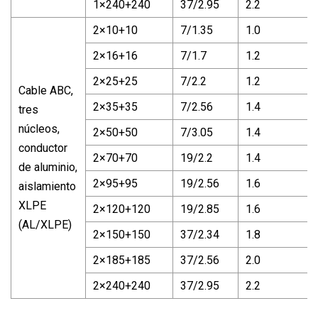
1×240+240
37/2.95
2.2
2×10+10
7/1.35
1.0
2×16+16
7/1.7
1.2
2×25+25
7/2.2
1.2
Cable ABC,
2×35+35
7/2.56
1.4
tres
núcleos,
2×50+50
7/3.05
1.4
conductor
2×70+70
19/2.2
1.4
de aluminio,
2×95+95
19/2.56
1.6
aislamiento
XLPE
2×120+120
19/2.85
1.6
(AL/XLPE)
2×150+150
37/2.34
1.8
2×185+185
37/2.56
2.0
2×240+240
37/2.95
2.2