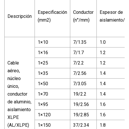
Especificación
Conductor
Espesor de
Descripción
(mm2)
(n°/mm)
aislamiento/
1×10
7/1.35
1.0
1×16
7/1.7
1.2
Cable
1×25
7/2.2
1.2
aéreo,
1×35
7/2.56
1.4
núcleo
1×50
7/3.05
1.4
único,
conductor
1×70
19/2.2
1.4
de aluminio,
1×95
19/2.56
1.6
aislamiento
1×120
19/2.85
1.6
XLPE
(AL/XLPE)
1×150
37/2.34
1.8