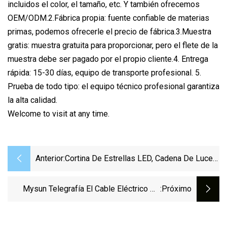
incluidos el color, el tamaño, etc. Y también ofrecemos
OEM/ODM.2.Fábrica propia: fuente confiable de materias
primas, podemos ofrecerle el precio de fábrica.3.Muestra
gratis: muestra gratuita para proporcionar, pero el flete de la
muestra debe ser pagado por el propio cliente.4. Entrega
rápida: 15-30 días, equipo de transporte profesional. 5.
Prueba de todo tipo: el equipo técnico profesional garantiza
la alta calidad.
Welcome to visit at any time.
Anterior:
Cortina De Estrellas LED, Cadena De Luces
Para Ventana, Luces De Decoración De
Boda Y Navidad Para El Hogar
Mysun Telegrafía El Cable Eléctrico De
:próximo
Alta Temperatura UL3122 Del Alambre Del
Silicón Trenzado De La Fibra De Vidrio