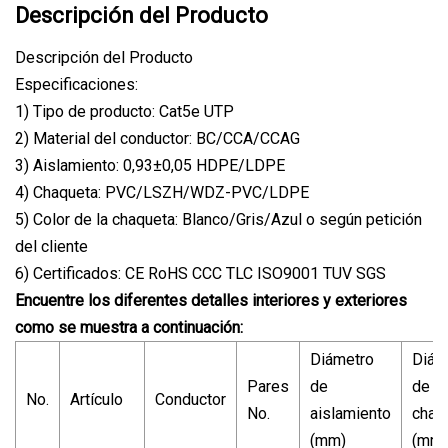
Descripción del Producto
Descripción del Producto
Especificaciones:
1) Tipo de producto: Cat5e UTP
2) Material del conductor: BC/CCA/CCAG
3) Aislamiento: 0,93±0,05 HDPE/LDPE
4) Chaqueta: PVC/LSZH/WDZ-PVC/LDPE
5) Color de la chaqueta: Blanco/Gris/Azul o según petición
del cliente
6) Certificados: CE RoHS CCC TLC ISO9001 TUV SGS
Encuentre los diferentes detalles interiores y exteriores
como se muestra a continuación:
Diámetro
Diám
Pares
de
de la
No.
Artículo
Conductor
No.
aislamiento
chaq
(mm)
(mm)