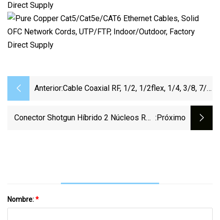
Anterior:
Cable Coaxial RF, 1/2, 1/2flex, 1/4, 3/8, 7/8
Cable De Alimentación RF Para
Comunicación
Conector Shotgun Híbrido 2 Núcleos RG6
:próximo
Rg59 CCTV Video Audio Cable Coaxial De
Seguridad Siamés Rg59+2c Con
Alimentación DC 0.75mm2/0.5mm2
Coaxial Combo Multimedia
Nombre:
*