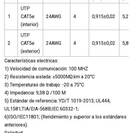
UTP
1
CAT5e
24AWG
4
0,915±0,02
5,2±
(interior)
UTP
2
CAT5e
24AWG
4
0,915±0,02
5,8 ±
(exterior)
Características electricas:
1) Velocidad de comunicación: 100 MHZ
2) Resistencia aislada: ≥5000MΩ.km a 20°C
3) Temperaturas de trabajo: -20 a 75°C
4) Impedancia: 9,38 Ω /100 M
5) Estándar de referencia: YD/T 1019-2013; UL444;
UL1581;TIA/EIA-568B;IEC 60332-1;
6)ISO/IEC11801; (Rendimiento y superior a los estándares
anteriores).
Solicitud: