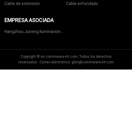
Cable de extensión
Cable enfundado
EMPRESA ASOCIADA
Hangzhou Juneng Iluminación
Co., Ltd.
Copyright © es.commware-int.com, Todos los derechos
reservados. Correo electrónico:
glen@commware-int.com