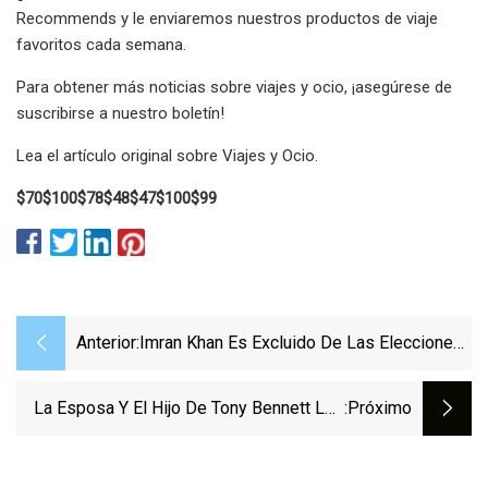
Recommends y le enviaremos nuestros productos de viaje
favoritos cada semana.
Para obtener más noticias sobre viajes y ocio, ¡asegúrese de
suscribirse a nuestro boletín!
Lea el artículo original sobre Viajes y Ocio.
$70
$100
$78
$48
$47
$100
$99
Anterior:
Imran Khan Es Excluido De Las Elecciones
Tras Veredicto De Culpabilidad
La Esposa Y El Hijo De Tony Bennett Les
:próximo
Revelan Las Últimas Palabras Del
Fallecido Cantante: Agradecimiento Y Amor