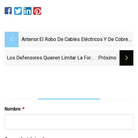
Anterior:
El Robo De Cables Eléctricos Y De Cobre
Abunda En Hunter
Los Defensores Quieren Limitar La Forma
:próximo
En Que Las Empresas De Servicios
Públicos Pagan Por Las "actividades
Políticas" En Massachusetts.
Nombre:
*