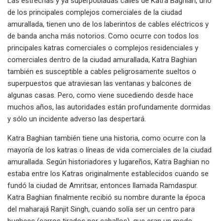
Las estrechas y ya superpobladas calles de Katra Baghian, uno
de los principales complejos comerciales de la ciudad
amurallada, tienen uno de los laberintos de cables eléctricos y
de banda ancha más notorios. Como ocurre con todos los
principales katras comerciales o complejos residenciales y
comerciales dentro de la ciudad amurallada, Katra Baghian
también es susceptible a cables peligrosamente sueltos o
superpuestos que atraviesan las ventanas y balcones de
algunas casas. Pero, como viene sucediendo desde hace
muchos años, las autoridades están profundamente dormidas
y sólo un incidente adverso las despertará.
Katra Baghian también tiene una historia, como ocurre con la
mayoría de los katras o líneas de vida comerciales de la ciudad
amurallada. Según historiadores y lugareños, Katra Baghian no
estaba entre los Katras originalmente establecidos cuando se
fundó la ciudad de Amritsar, entonces llamada Ramdaspur.
Katra Baghian finalmente recibió su nombre durante la época
del maharajá Ranjit Singh, cuando solía ser un centro para
bughees (carros tirados por caballos), que eran un modo