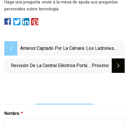
Haga una pregunta: envíe a la mesa de ayuda sus preguntas
personales sobre tecnología.
Anterior:
Captado Por La Cámara: Los Ladrones
Ahora Apuntan A Una Pieza Costosa De Un
Automóvil Eléctrico
Revisión De La Central Eléctrica Portátil
:próximo
Goal Zero Yeti 500x
Nombre:
*