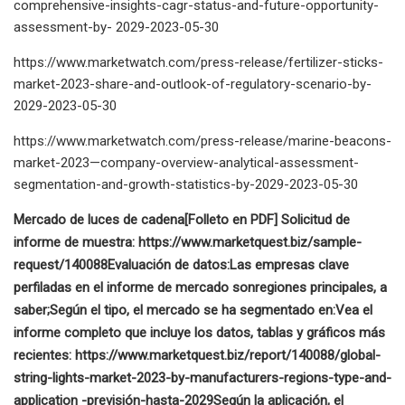
comprehensive-insights-cagr-status-and-future-opportunity-
assessment-by- 2029-2023-05-30
https://www.marketwatch.com/press-release/fertilizer-sticks-
market-2023-share-and-outlook-of-regulatory-scenario-by-
2029-2023-05-30
https://www.marketwatch.com/press-release/marine-beacons-
market-2023—company-overview-analytical-assessment-
segmentation-and-growth-statistics-by-2029-2023-05-30
Mercado de luces de cadena
[Folleto en PDF] Solicitud de
informe de muestra: https://www.marketquest.biz/sample-
request/140088
Evaluación de datos:
Las empresas clave
perfiladas en el informe de mercado son
regiones principales, a
saber;
Según el tipo, el mercado se ha segmentado en:
Vea el
informe completo que incluye los datos, tablas y gráficos más
recientes: https://www.marketquest.biz/report/140088/global-
string-lights-market-2023-by-manufacturers-regions-type-and-
application -previsión-hasta-2029
Según la aplicación, el