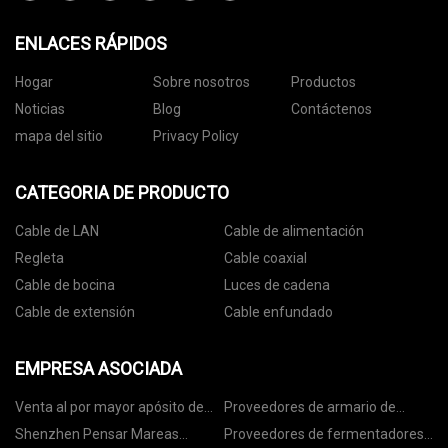
ENLACES RÁPIDOS
Hogar
Sobre nosotros
Productos
Noticias
Blog
Contáctenos
mapa del sitio
Privacy Policy
CATEGORIA DE PRODUCTO
Cable de LAN
Cable de alimentación
Regleta
Cable coaxial
Cable de bocina
Luces de cadena
Cable de extensión
Cable enfundado
EMPRESA ASOCIADA
Venta al por mayor apósito de
Proveedores de armario de
espuma de silicona borde rosa
China
Shenzhen Pensar Mareas
Proveedores de fermentadores