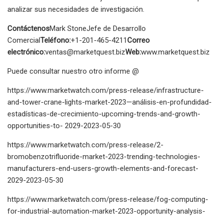
analizar sus necesidades de investigación.
Contáctenos
Mark StoneJefe de Desarrollo
Comercial
Teléfono:
+1-201-465-4211
Correo
electrónico:
ventas@marketquest.biz
Web:
www.marketquest.biz
Puede consultar nuestro otro informe @
https://www.marketwatch.com/press-release/infrastructure-
and-tower-crane-lights-market-2023—análisis-en-profundidad-
estadísticas-de-crecimiento-upcoming-trends-and-growth-
opportunities-to- 2029-2023-05-30
https://www.marketwatch.com/press-release/2-
bromobenzotrifluoride-market-2023-trending-technologies-
manufacturers-end-users-growth-elements-and-forecast-
2029-2023-05-30
https://www.marketwatch.com/press-release/fog-computing-
for-industrial-automation-market-2023-opportunity-analysis-