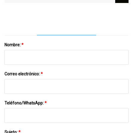
Grecia Es Traicionado Por Su Pasión Por
Los Campeones De Fútbol De Su Ciudad
Natal, Nápoles
Nombre:
*
Correo electrónico:
*
Teléfono/WhatsApp:
*
Sujeto:
*