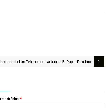
lucionando Las Telecomunicaciones: El Papel
:próximo
os Cables De Fibra Óptica Con Revestimiento
Individual
 electrónico:
*