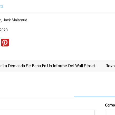
23
ee, Jack Malamud
 2023
r:
La Demanda Se Basa En Un Informe Del Wall Street
Revo
Journal Sobre El Plomo Tóxico
De L
Correo