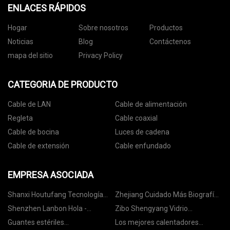
ENLACES RÁPIDOS
Hogar
Sobre nosotros
Productos
Noticias
Blog
Contáctenos
mapa del sitio
Privacy Policy
CATEGORIA DE PRODUCTO
Cable de LAN
Cable de alimentación
Regleta
Cable coaxial
Cable de bocina
Luces de cadena
Cable de extensión
Cable enfundado
EMPRESA ASOCIADA
Shanxi Houtufang Tecnología
Zhejiang Cuidado Más Biografía -
Co., Ltd.
tecnología Co., Ltd.
Shenzhen Lanbon Hola -
Zibo Shengyang Vidrio
Tecnología Co., Ltd.
Productos Co., Ltd
Guantes estériles
Los mejores calentadores